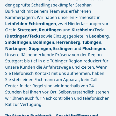
News
der geprüfte Schädlingsbekämpfer Stephan
Burkhardt mit seinem Team aus erfahrenen
Kammerjägern. Wir haben unseren Firmensitz in
Kontakt
Leinfelden-Echterdingen
, zwei Niederlassungen vor
Ort in
Stuttgart
,
Reutlingen
und
Kirchheim/Teck
(Dettingen/Teck)
sowie Einzugsgebiete in
Leonberg
,
Sindelfingen
,
Böblingen
,
Herrenberg
,
Tübingen
,
Nürtingen
,
Göppingen
,
Esslingen
und
Plochingen
.
Unsere flächendeckende Präsenz von der Region
Stuttgart bis tief in die Tübinger Region reduziert für
unsere Kunden die Anfahrtswege und -zeiten. Wenn
Sie telefonisch Kontakt mit uns aufnehmen, haben
Sie stets einen Fachmann am Apparat, kein Call-
Center. In der Regel sind wir innerhalb von 24
Stunden bei Ihnen vor Ort. Selbstverständlich stehen
wir Ihnen auch für Nachkontrollen und telefonischen
Rat zur Verfügung.
Ihr Stephan Burkhardt – Geschäftsführer und