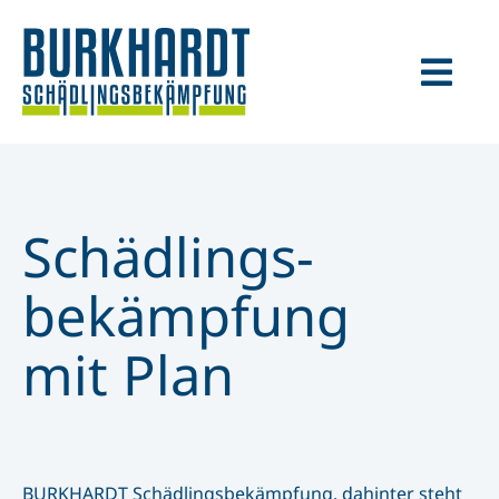
Skip
to
content
Togg
Navi
Über uns
Leistungen
Schädlings-
Schädlinge
bekämpfung
mit Plan
Geschäftskunden
Privatpersonen
BURKHARDT Schädlingsbekämpfung, dahinter steht