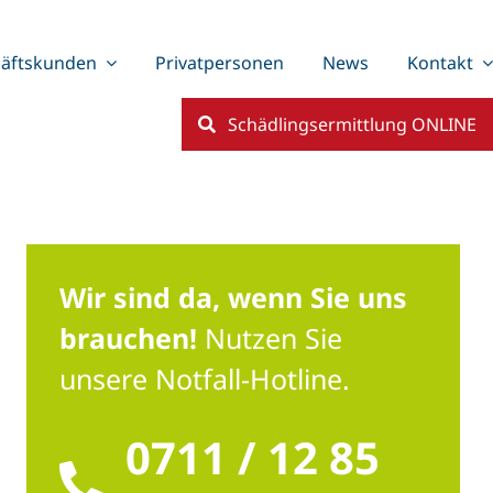
äftskunden
Privatpersonen
News
Kontakt
Schädlingsermittlung ONLINE
Wir sind da, wenn Sie uns
brauchen!
Nutzen Sie
unsere Notfall-Hotline.
0711 / 12 85