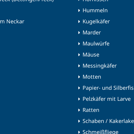
Hummeln
am Neckar
Kugelkäfer
Marder
Maulwürfe
Mäuse
Messingkäfer
Motten
Papier- und Silberfi
Pelzkäfer mit Larve
Ratten
Schaben / Kakerlak
Schmeißfliege