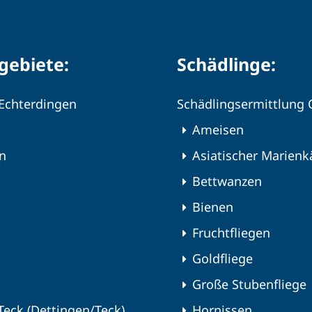
gebiete:
Schädlinge:
-Echterdingen
Schädlingsermittlung
Ameisen
en
Asiatischer Marienk
Bettwanzen
Bienen
Fruchtfliegen
Goldfliege
Große Stubenfliege
Teck (Dettingen/Teck)
Hornissen