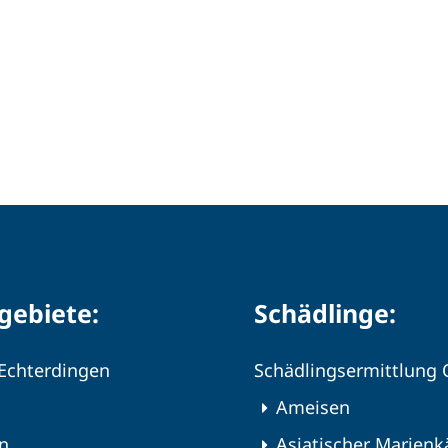
gebiete:
Schädlinge:
-Echterdingen
Schädlingsermittlung
Ameisen
en
Asiatischer Marienk