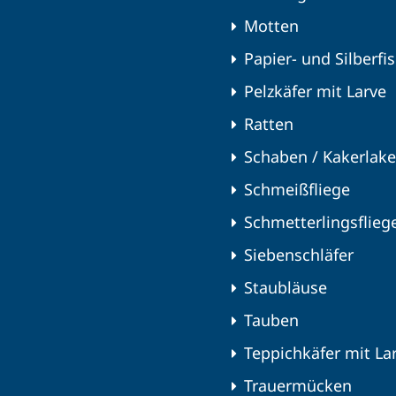
Motten
Papier- und Silberfi
Pelzkäfer mit Larve
Ratten
Schaben / Kakerlak
Schmeißfliege
Schmetterlingsflieg
Siebenschläfer
Staubläuse
Tauben
Teppichkäfer mit La
Trauermücken