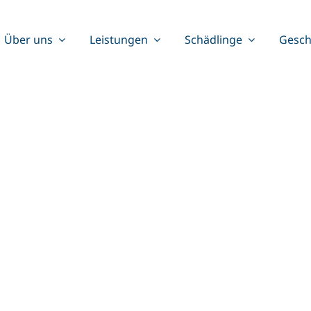
Über uns
Leistungen
Schädlinge
Gesch
ness help c
How we can help you?
earch